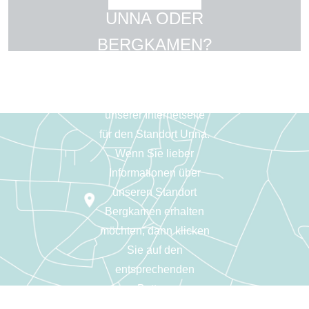
UNNA ODER
BERGKAMEN?
Sie befinden sich auf
unserer Internetseite
für den Standort Unna.
Wenn Sie lieber
Informationen über
unseren Standort
Bergkamen erhalten
möchten, dann klicken
Sie auf den
entsprechenden
Button.