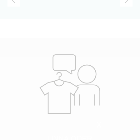
Previous
Next
X
UNNA ODER