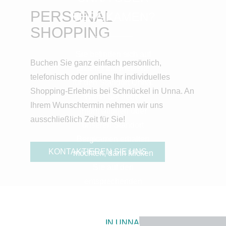
PERSONAL
BERGKAMEN?
SHOPPING
Sie befinden sich auf
Buchen Sie ganz einfach persönlich,
unserer Internetseite
telefonisch oder online Ihr individuelles
für den Standort Unna.
Shopping-Erlebnis bei Schnückel in Unna. An
Wenn Sie lieber
Ihrem Wunschtermin nehmen wir uns
Informationen über
ausschließlich Zeit für Sie!
unseren Standort
Bergkamen erhalten
KONTAKTIEREN SIE UNS
möchten, dann klicken
Sie auf den
entsprechenden
Button.
IN UNNA