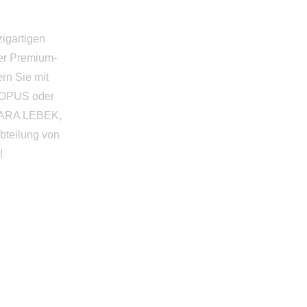
igartigen
er Premium-
rn Sie mit
 OPUS oder
RBARA LEBEK,
bteilung von
!