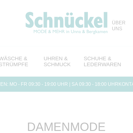
ÜBER
UNS
WÄSCHE &
UHREN &
SCHUHE &
STRÜMPFE
SCHMUCK
LEDERWAREN
EN:
MO - FR 09:30 - 19:00 UHR | SA 09:30 - 18:00 UHR
KONTA
DAMENMODE