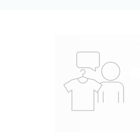
U
Sie be
lieber 