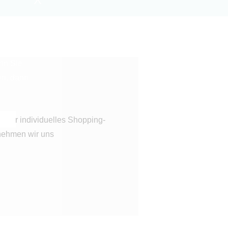
N?
enn Sie
en, dann
ne Ihr individuelles Shopping-
nehmen wir uns