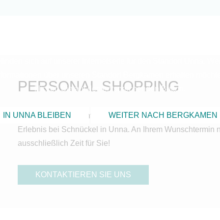
NNA ODER BERGKAME
finden sich auf unserer Internetseite für den Standort Unna. W
Informationen über unseren Standort Bergkamen erhalten möcht
PERSONAL SHOPPING
klicken Sie auf den entsprechenden Button.
IN UNNA BLEIBEN
WEITER NACH BERGKAMEN
Buchen Sie ganz einfach persönlich, telefonisch oder onli
Erlebnis bei Schnückel in Unna. An Ihrem Wunschtermin 
ausschließlich Zeit für Sie!
KONTAKTIEREN SIE UNS