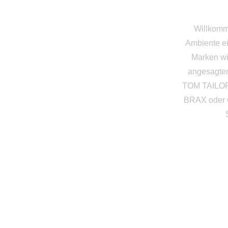
Willkomm
Ambiente e
Marken wi
angesagte
TOM TAILOR 
BRAX oder C