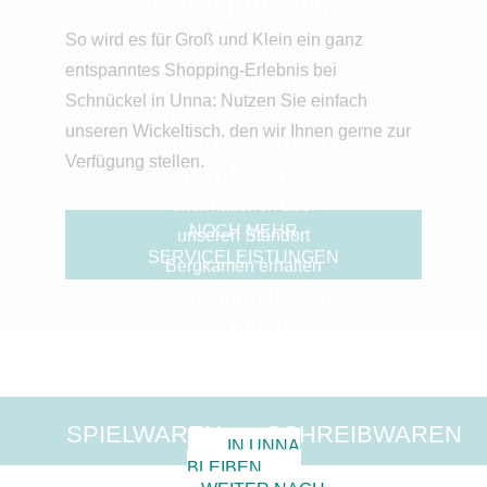
BERGKAMEN?
So wird es für Groß und Klein ein ganz
entspanntes Shopping-Erlebnis bei
Sie befinden sich auf
Schnückel in Unna: Nutzen Sie einfach
unserer Internetseite
unseren Wickeltisch, den wir Ihnen gerne zur
für den Standort Unna.
Verfügung stellen.
Wenn Sie lieber
Informationen über
NOCH MEHR
unseren Standort
SERVICELEISTUNGEN
Bergkamen erhalten
möchten, dann klicken
Sie auf den
entsprechenden
Button.
SPIELWAREN
SCHREIBWAREN
IN UNNA
BLEIBEN