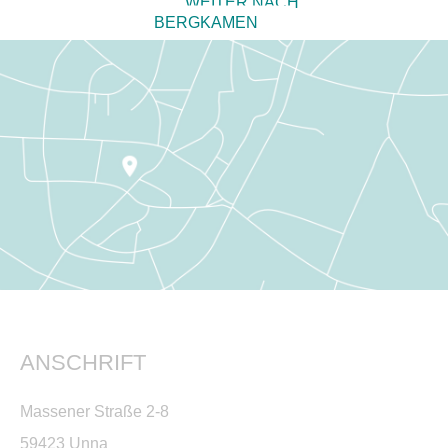
WEITER NACH
BERGKAMEN
ANSCHRIFT
Massener Straße 2-8
59423 Unna