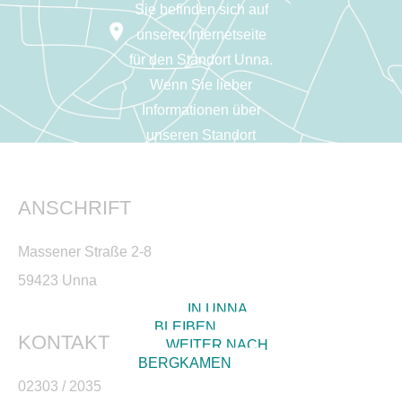
Sie befinden sich auf
unserer Internetseite
für den Standort Unna.
Wenn Sie lieber
Informationen über
unseren Standort
Bergkamen erhalten
möchten, dann klicken
ANSCHRIFT
Sie auf den
entsprechenden
Massener Straße 2-8
Button.
59423 Unna
IN UNNA
BLEIBEN
KONTAKT
WEITER NACH
BERGKAMEN
02303 / 2035