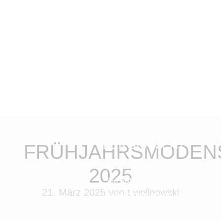
X
UNNA ODER
BERGKAMEN?
FRÜHJAHRSMODEN
2025
Sie befinden sich auf
21. März 2025
von t.wollnowski
unserer Internetseite für
den Standort Unna. Wenn