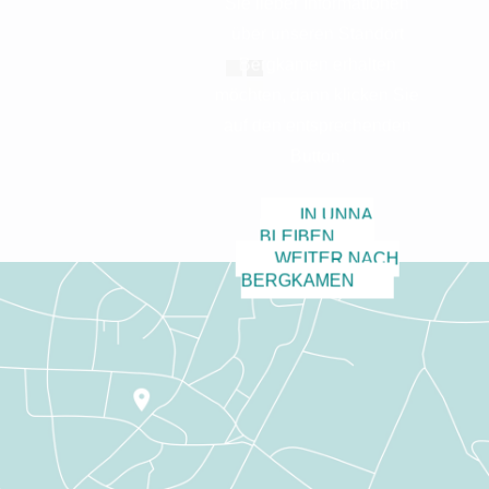
Sie lieber Informationen
über unseren Standort
Bergkamen erhalten
möchten, dann klicken Sie
auf den entsprechenden
Button.
IN UNNA
BLEIBEN
WEITER NACH
BERGKAMEN