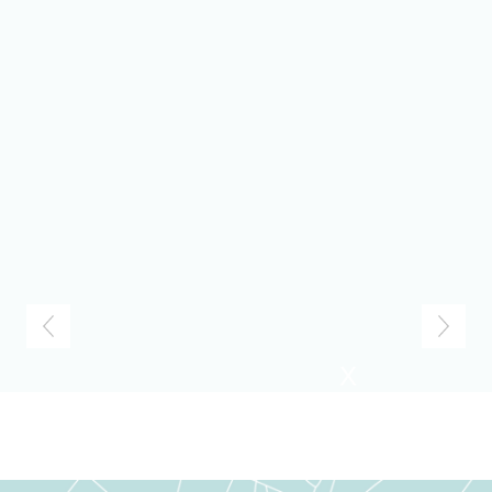
Previous
Next
X
UNNA ODER
BERGKAMEN?