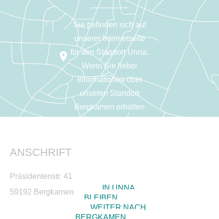
Sie befinden sich auf
unserer Internetseite
für den Standort Unna.
Wenn Sie lieber
Informationen über
unseren Standort
Bergkamen erhalten
möchten, dann klicken
Sie auf den
entsprechenden
ANSCHRIFT
Button.
Präsidentenstr. 41
IN UNNA
59192 Bergkamen
BLEIBEN
WEITER NACH
BERGKAMEN