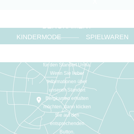
X
UNNA ODER
BERGKAMEN?
KINDERMODE
SPIELWAREN
Sie befinden sich auf
unserer Internetseite
für den Standort Unna.
Wenn Sie lieber
Informationen über
unseren Standort
Bergkamen erhalten
möchten, dann klicken
Sie auf den
entsprechenden
Button.