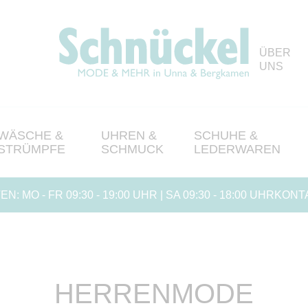
ÜBER
UNS
WÄSCHE &
UHREN &
SCHUHE &
STRÜMPFE
SCHMUCK
LEDERWAREN
EN:
MO - FR 09:30 - 19:00 UHR | SA 09:30 - 18:00 UHR
KONTA
HERRENMODE