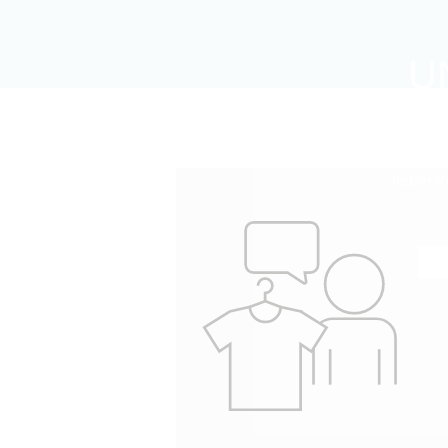
U
Sie be
lieber 