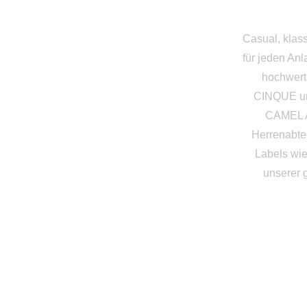
Casual, klass
für jeden Anl
hochwer
CINQUE und
CAMEL A
Herrenabte
Labels wi
unserer 