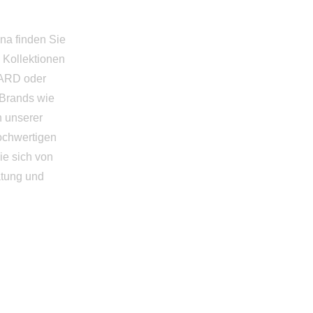
nna finden Sie
n Kollektionen
ARD oder
-Brands wie
 unserer
ochwertigen
e sich von
atung und