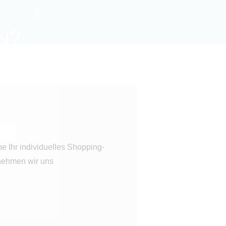
X
N?
enn Sie
en, dann
ne Ihr individuelles Shopping-
nehmen wir uns