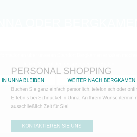
NNA ODER BERGKAME
finden sich auf unserer Internetseite für den Standort Unna. W
Informationen über unseren Standort Bergkamen erhalten möcht
klicken Sie auf den entsprechenden Button.
PERSONAL SHOPPING
IN UNNA BLEIBEN
WEITER NACH BERGKAMEN
Buchen Sie ganz einfach persönlich, telefonisch oder onli
Erlebnis bei Schnückel in Unna. An Ihrem Wunschtermin 
ausschließlich Zeit für Sie!
KONTAKTIEREN SIE UNS