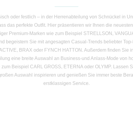
isch oder festlich – in der Herrenabteilung von Schnückel in U
ass das perfekte Outfit. Hier präsentieren wir Ihnen die neueste
tiger Premium-Marken wie zum Beispiel STRELLSON, VANGU
 begeistern Sie mit angesagten Casual-Trends beliebter Top
CTIVE, BRAX oder FYNCH HATTON. Außerdem finden Sie in
ilung eine breite Auswahl an Business-und Anlass-Mode von h
e zum Beispiel CARL GROSS, ETERNA oder OLYMP. Lassen Si
großen Auswahl inspirieren und genießen Sie immer beste Ber
erstklassigen Service.